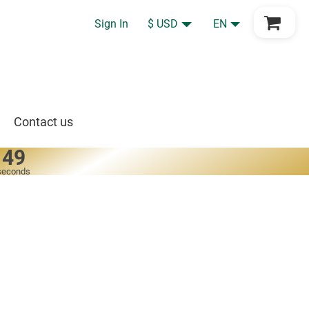
Go to Cart
Sign In
$ USD
EN
Contact us
49
seconds