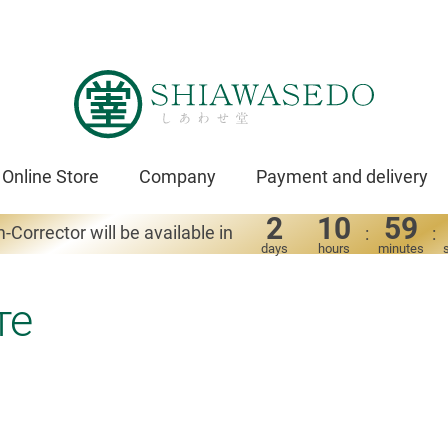
Online Store
Company
Payment and delivery
2
10
59
-Corrector will be available in
:
:
days
hours
minutes
те