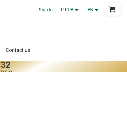
Go to Cart
Sign In
₽ RUB
EN
Contact us
32
seconds