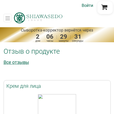
Войти
Перейти в корзину
Сыворотка-корректор вернётся через
2
06
29
31
:
:
дни
часы
минуты
секунды
Отзыв о продукте
Все отзывы
Крем для лица