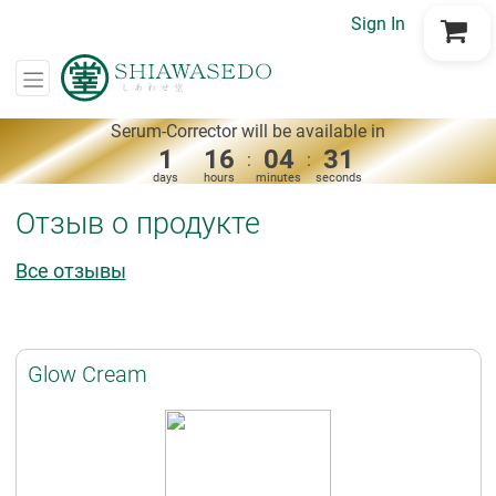
Sign In
Go to Cart
Serum-Corrector will be available in
1
16
04
31
:
:
days
hours
minutes
seconds
Отзыв о продукте
Все отзывы
Glow Cream