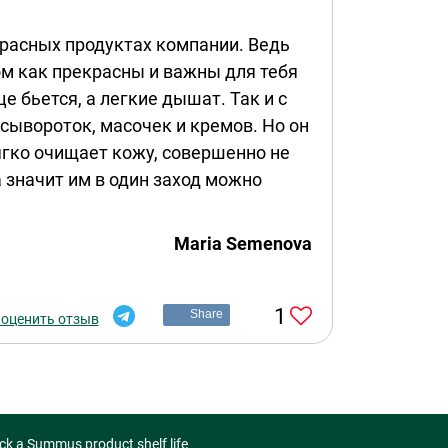
красных продуктах компании. Ведь
ом как прекрасны и важны для тебя
це бьется, а легкие дышат. Так и с
 сывороток, масочек и кремов. Но он
ягко очищает кожу, совершенно не
а значит им в один заход можно
Maria Semenova
1
Share
 оценить отзыв
ck a Summus product shelf life