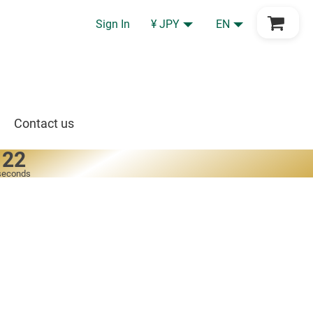
Go to Cart
Sign In
¥ JPY
EN
Contact us
22
seconds