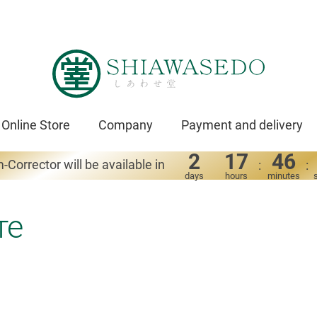
Online Store
Company
Payment and delivery
2
17
46
-Corrector will be available in
:
:
days
hours
minutes
те