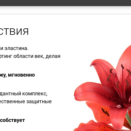
ствия
и эластина.
тинг области век, делая
жу, мгновенно
дантный комплекс,
тественные защитные
особствует