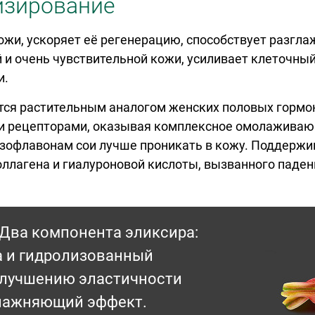
изирование
жи, ускоряет её регенерацию, способствует разгл
 и очень чувствительной кожи, усиливает клеточный
и.
ся растительным аналогом женских половых гормон
и рецепторами, оказывая комплексное омолаживающ
зофлавонам сои лучше проникать в кожу. Поддержив
ллагена и гиалуроновой кислоты, вызванного паде
Два компонента эликсира:
а и гидролизованный
улучшению эластичности
влажняющий эффект.