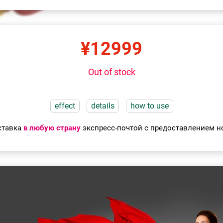
¥12999
Out of stock
effect
details
how to use
ставка
в любую страну
экспресс-почтой
с предоставлением но