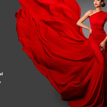
я
ы
ь