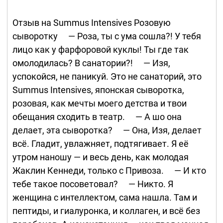
Отзыв на Summus Intensives Розовую
сыворотку ⠀ — Роза, ты с ума сошла?! У тебя
лицо как у фарфоровой куклы! Ты где так
омолодилась? В санатории?! ⠀ — Изя,
успокойся, не паникуй. Это не санаторий, это
Summus Intensives, японская сыворотка,
розовая, как мечты моего детства и твои
обещания сходить в театр. ⠀ — А шо она
делает, эта сыворотка? ⠀ — Она, Изя, делает
всё. Гладит, увлажняет, подтягивает. Я её
утром наношу — и весь день, как молодая
Жаклин Кеннеди, только с Привоза. ⠀ — И кто
тебе такое посоветовал? ⠀ — Никто. Я
женщина с интеллектом, сама нашла. Там и
пептиды, и гиалуронка, и коллаген, и всё без