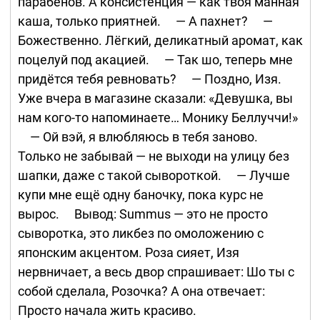
парабенов. А консистенция — как твоя манная
каша, только приятней. ⠀ — А пахнет? ⠀ —
Божественно. Лёгкий, деликатный аромат, как
поцелуй под акацией. ⠀ — Так шо, теперь мне
придётся тебя ревновать? ⠀ — Поздно, Изя.
Уже вчера в магазине сказали: «Девушка, вы
нам кого-то напоминаете… Монику Беллуччи!»
⠀ — Ой вэй, я влюбляюсь в тебя заново.
Только не забывай — не выходи на улицу без
шапки, даже с такой сывороткой. ⠀ — Лучше
купи мне ещё одну баночку, пока курс не
вырос. ⠀ Вывод: Summus — это не просто
сыворотка, это ликбез по омоложению с
японским акцентом. Роза сияет, Изя
нервничает, а весь двор спрашивает: Шо ты с
собой сделала, Розочка? А она отвечает:
Просто начала жить красиво.