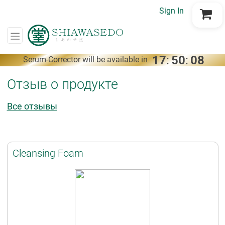
Sign In
Go to Cart
17
:
50
:
08
Serum-Corrector will be available in
Отзыв о продукте
Все отзывы
Cleansing Foam