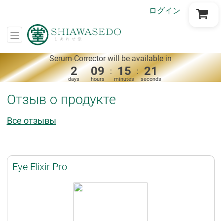
ログイン
Go to Cart
Serum-Corrector will be available in
2
09
15
21
:
:
days
hours
minutes
seconds
Отзыв о продукте
Все отзывы
Eye Elixir Pro