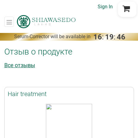
Sign In
Go to Cart
16
:
19
:
46
Serum-Corrector will be available in
Отзыв о продукте
Все отзывы
Hair treatment