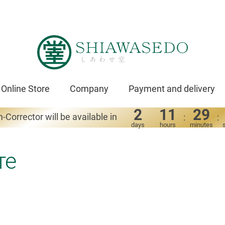
Online Store
Company
Payment and delivery
2
11
29
-Corrector will be available in
:
:
days
hours
minutes
те