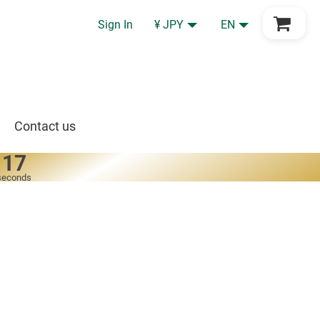
Go to Cart
Sign In
¥ JPY
EN
Contact us
16
seconds