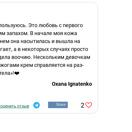
пользуюсь. Это любовь с первого
им запахом. В начале моя кожа
нем она насытилась и вышла на
гает, а в некоторых случаях просто
идела воочию. Нескольким девочкам
ожогами крем справляется на раз-
тела»!❤️
Oxana Ignatenko
2
Share
 оценить отзыв