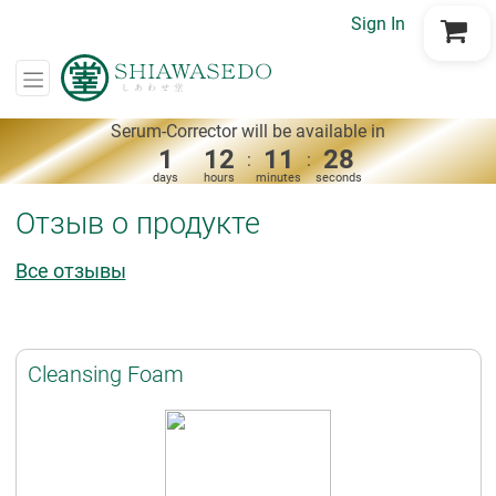
Sign In
Go to Cart
Serum-Corrector will be available in
1
12
11
28
:
:
days
hours
minutes
seconds
Отзыв о продукте
Все отзывы
Cleansing Foam