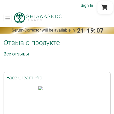
Sign In
Go to Cart
21
:
19
:
07
Serum-Corrector will be available in
Отзыв о продукте
Все отзывы
Face Cream Pro