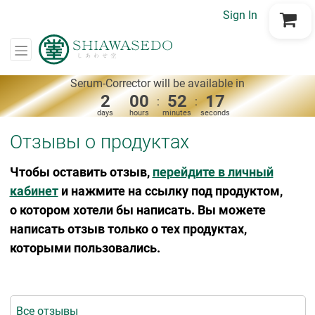
Sign In
Go to Cart
Serum-Corrector will be available in
2
00
52
17
:
:
days
hours
minutes
seconds
Отзывы о продуктах
Чтобы оставить отзыв,
перейдите в личный
кабинет
и нажмите на ссылку под продуктом,
о котором хотели бы написать. Вы можете
написать отзыв только о тех продуктах,
которыми пользовались.
Все отзывы