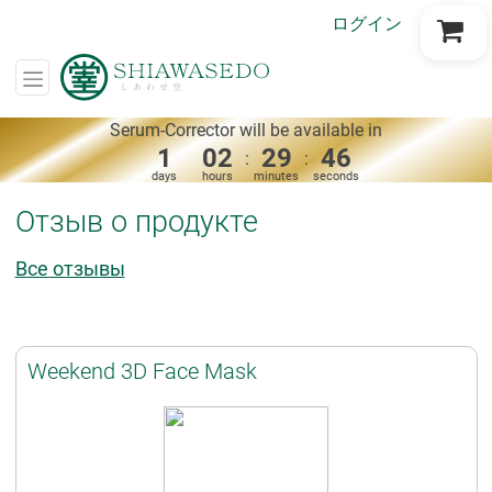
ログイン
Go to Cart
Serum-Corrector will be available in
1
02
29
45
:
:
days
hours
minutes
seconds
Отзыв о продукте
Все отзывы
Weekend 3D Face Mask