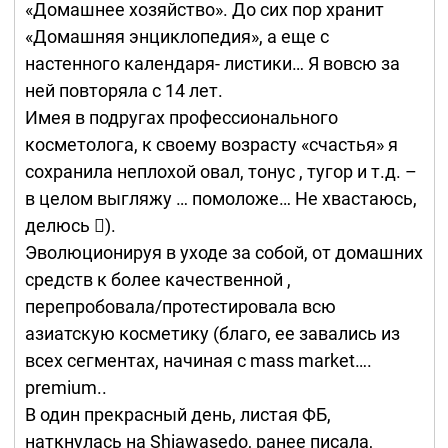
«Домашнее хозяйство». До сих пор хранит
«Домашняя энциклопедия», а еще с
настенного календаря- листики… Я вовсю за
ней повторяла с 14 лет.
Имея в подругах профессионального
косметолога, к своему возрасту «счастья» я
сохранила неплохой овал, тонус , тугор и т.д. –
в целом выгляжу … помоложе… Не хвастаюсь,
делюсь ).
Эволюционируя в уходе за собой, от домашних
средств к более качественной ,
перепробовала/протестировала всю
азиатскую косметику (благо, ее завались из
всех сегментах, начиная с mass market….
premium..
В один прекрасный день, листая ФБ,
наткнулась на Shiawasedo, ранее писала,