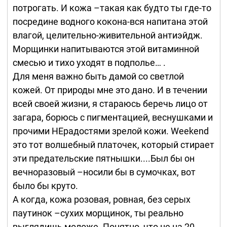
потрогать. И кожа –такая как будто ты где-то
посредине водного кокона-вся напитана этой
влагой, целительно-живительной антиэйдж.
Морщинки напитываются этой витаминной
смесью и тихо уходят в подполье… .
Для меня важно быть дамой со светлой
кожей. От природы мне это дано. И в течении
всей своей жизни, я стараюсь беречь лицо от
загара, борюсь с пигментацией, веснушками и
прочими НЕрадостями зрелой кожи. Weekend
это тот волшебный платочек, который стирает
эти предательские пятнышки....Был бы он
вечноразовый –носили бы в сумочках, вот
было бы круто.
А когда, кожа розовая, ровная, без серых
паутинок –сухих морщинок, ты реально
выглядишь моложе. Понятно, что не на 20