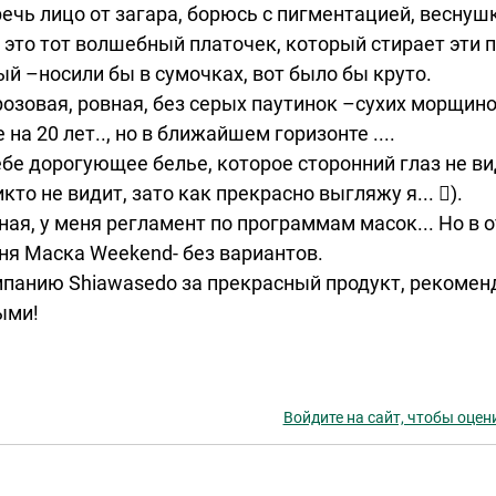
речь лицо от загара, борюсь с пигментацией, весну
 это тот волшебный платочек, который стирает эти 
й –носили бы в сумочках, вот было бы круто.
розовая, ровная, без серых паутинок –сухих морщи
 на 20 лет.., но в ближайшем горизонте ....
ебе дорогующее белье, которое сторонний глаз не види
кто не видит, зато как прекрасно выгляжу я... ).
ная, у меня регламент по программам масок... Но в 
ня Маска Weekend- без вариантов.
панию Shiawasedo за прекрасный продукт, рекомен
ыми!
Войдите на сайт, чтобы оцен