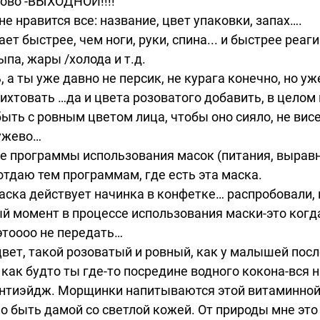
лово -ВЫХОДНОЙ!!!!
не нравится все: название, цвет упаковки, запах….
ет быстрее, чем ноги, руки, спина... и быстрее реаг
ыпа, жары /холода и т.д.
 а ты уже давно не персик, не курага конечно, но у
ихтовать …да и цвета розоватого добавить, в целом
быть с ровным цветом лица, чтобы оно сияло, не вис
ужево…
е программы использования масок (питания, выравнив
тдаю тем программам, где есть эта маска.
ска действует начинка в конфетке… распробовали, 
 момент в процессе использования маски-это когда
ээтоооо не передать…
цвет, такой розоватый и ровный, как у малышей после
как будто ты где-то посредине водного кокона-вся н
нтиэйдж. Морщинки напитываются этой витаминной с
 быть дамой со светлой кожей. От природы мне это 