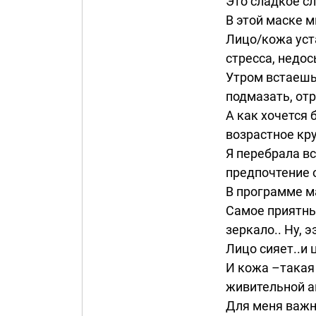
Это сладкое с
В этой маске м
Лицо/кожа уста
стресса, недос
Утром встаешь,
подмазать, отр
А как хочется 
возрастное кр
Я перебрала вс
предпочтение о
В программе ма
Самое приятный
зеркало.. Ну, 
Лицо сияет..и 
И кожа –такая 
живительной а
Для меня важно