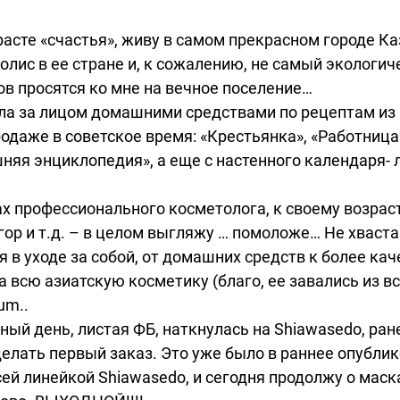
зрасте «счастья», живу в самом прекрасном городе 
лис в ее стране и, к сожалению, не самый экологич
ов просятся ко мне на вечное поселение…
а за лицом домашними средствами по рецептам из 
одаже в советское время: «Крестьянка», «Работница
яя энциклопедия», а еще с настенного календаря- л
х профессионального косметолога, к своему возраст
тугор и т.д. – в целом выгляжу … помоложе… Не хваст
в уходе за собой, от домашних средств к более кач
 всю азиатскую косметику (благо, ее завались из вс
um..
ный день, листая ФБ, наткнулась на Shiawasedo, ран
елать первый заказ. Это уже было в раннее опублик
ей линейкой Shiawasedo, и сегодня продолжу о маск