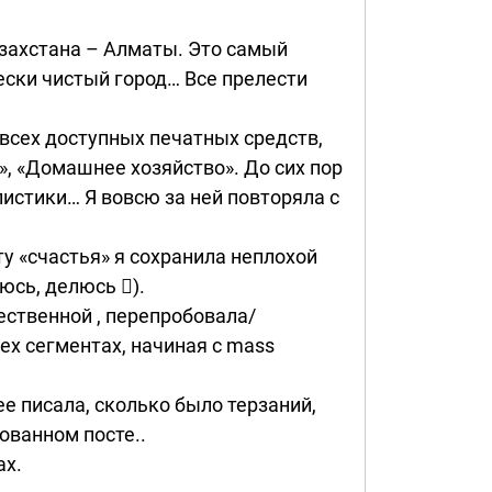
Казахстана – Алматы. Это самый
ески чистый город… Все прелести
всех доступных печатных средств,
», «Домашнее хозяйство». До сих пор
истики… Я вовсю за ней повторяла с
у «счастья» я сохранила неплохой
аюсь, делюсь ).
ественной , перепробовала/
ех сегментах, начиная с mass
ее писала, сколько было терзаний,
ованном посте..
ах.