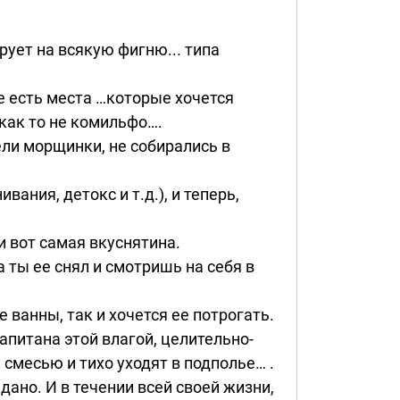
ирует на всякую фигню... типа
же есть места …которые хочется
 как то не комильфо….
ели морщинки, не собирались в
ания, детокс и т.д.), и теперь,
и вот самая вкуснятина.
 ты ее снял и смотришь на себя в
 ванны, так и хочется ее потрогать.
апитана этой влагой, целительно-
месью и тихо уходят в подполье… .
дано. И в течении всей своей жизни,