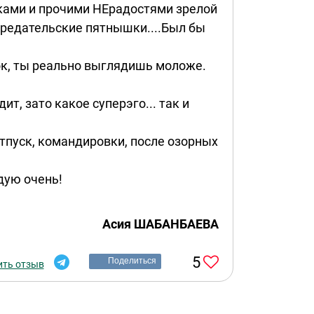
шками и прочими НЕрадостями зрелой
предательские пятнышки....Был бы
нок, ты реально выглядишь моложе.
т, зато какое суперэго... так и
отпуск, командировки, после озорных
дую очень!
Асия ШАБАНБАЕВА
5
Поделиться
ить отзыв