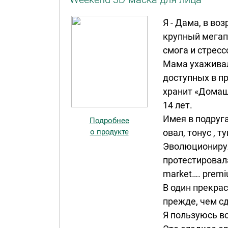
Я - Дама, в во
крупный мегапо
смога и стресс
Мама ухаживал
доступных в пр
хранит «Домашн
14 лет.
Имея в подруга
Подробнее
о продукте
овал, тонус , 
Эволюционируя 
протестировала
market…. premi
В один прекрас
прежде, чем сд
Я пользуюсь вс